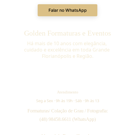
Falar no WhatsApp
Golden Formaturas e Eventos
Há mais de 10 anos com elegância, 
cuidado e excelência em toda Grande 
Florianópolis e Região.
Atendimento
Seg a Sex · 9h às 19h · Sáb · 9h às 13
Formaturas/ Colação de Grau / Fotografia:
(48) 98458.6611 (WhatsApp)